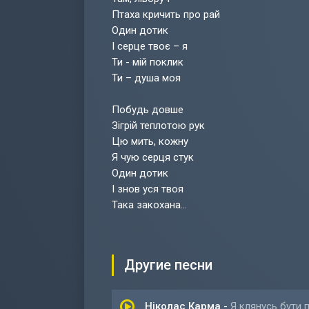
Птаха кричить про рай
Один дотик
І серце твоє – я
Ти - мій поклик
Ти – душа моя
Побудь довше
Зігрій теплотою рук
Цю мить, кожну
Я чую серця стук
Один дотик
І знов уся твоя
Така закохана...
Другие песни
Ніколас Карма
-
Я клянусь бути п