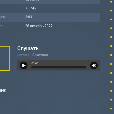
7.1 МБ
сть:
3:03
за:
28 октябрь 2022
Слушать
Jamala - Закохана
00:00
…
ана