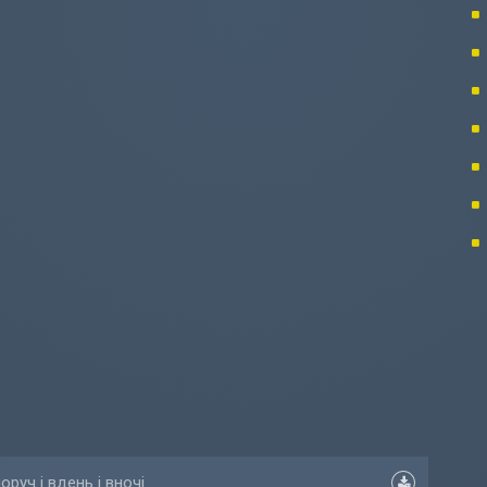
оруч і вдень і вночі