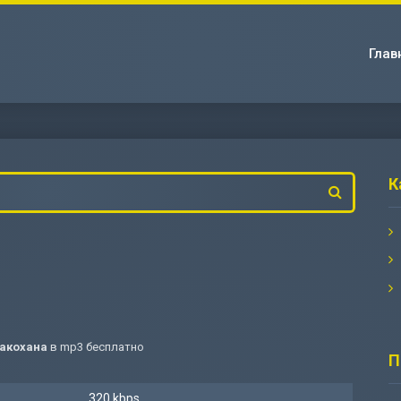
Глав
К
Закохана
в mp3 бесплатно
П
320 kbps