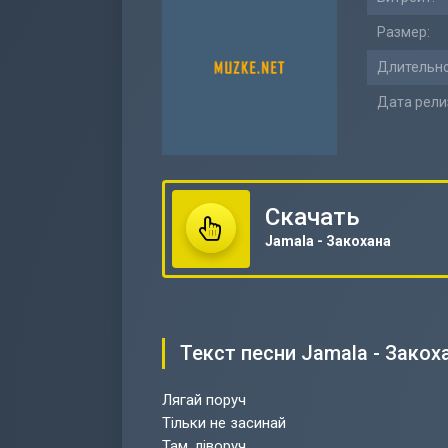
Размер:
Длительно
Дата рели
Скачать
Jamala - Закохана
Текст песни Jamala - Закох
Лягай поруч
Тільки не засинай
Там, ліворуч