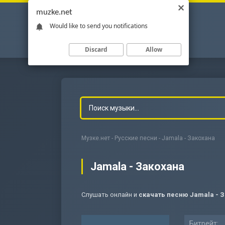
muzke.net
Would like to send you notifications
Discard
Allow
Музке.нет
-
Русские песни
- Jamala - Закохана
Jamala - Закохана
Слушать онлайн и
скачать песню Jamala - 
-
Мольба
Битрейт: