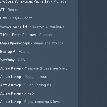
Любовь Успенская, Pacha Tati
-
Мольба
ST
-
Весна
Bakr
-
Бедный поэт
Конфетка на ТНТ
-
Выпуск 2 (Альбом)
T1One, Ветта Венская
-
Вавилон
Мари Краймбрери
-
Иначе всё это зря
Вектор А
-
Жизнь
WhyBaby
-
CASH
Артем Качер
-
Февраль (Новый альбом 2023)
Артем Качер
-
Город помнит
Артем Качер
-
Я не Я (epilogue)
Артем Качер
-
Я не Я
Артем Качер
-
Вера, надежда & love