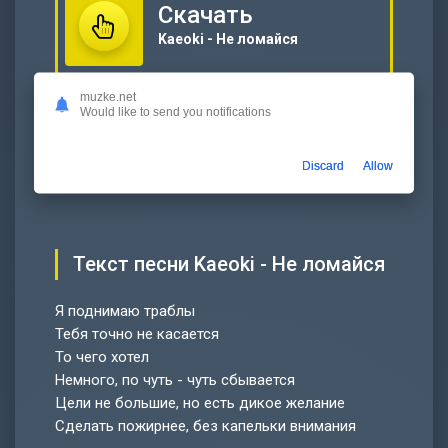
Скачать
Kaeoki - Не ломайся
Слушать
muzke.net
Would like to send you notifications
Kaeoki - Не ломайся
00:00
…
Discard
Allow
Текст песни Kaeoki - Не ломайся
Я поднимаю траблы
Тебя точно не касается
То чего хотел
Немного, по чуть - чуть сбывается
Цели не большие, но есть дикое желание
Сделать пожирнее, без капельки внимания