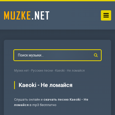
Музке.нет
-
Русские песни
- Kaeoki - Не ломайся
Kaeoki - Не ломайся
Слушать онлайн и
скачать песню Kaeoki - Не
-
Мольба
ломайся
в mp3 бесплатно