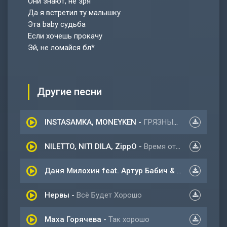
Они знают, не зря
Да я встретил ту малышку
Эта baby судьба
Если хочешь прокачу
Эй, не ломайся бл*
Другие песни
INSTASAMKA, MONEYKEN
-
ГРЯЗНЫЙ КЛУБ
NILETTO, NITI DILA, ZippO
-
Время отпусти меня
Даня Милохин feat. Артур Бабич & КЛИМТОК & Олег Ликвидатор
Нервы
-
Всё Будет Хорошо
Маха Горячева
-
Так хорошо