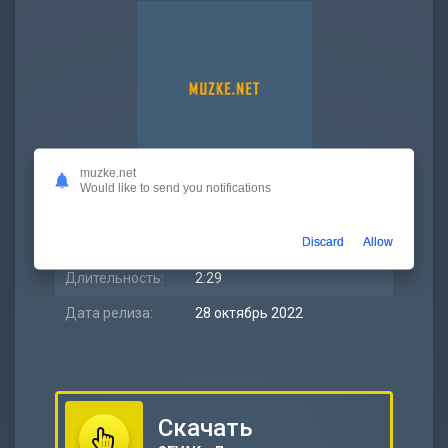
muzke.net
Would like to send you notifications
Битрейт:
320 kbps
Discard
Allow
Размер:
5.75 МБ
Длительность:
2:29
Дата релиза:
28 октябрь 2022
Скачать