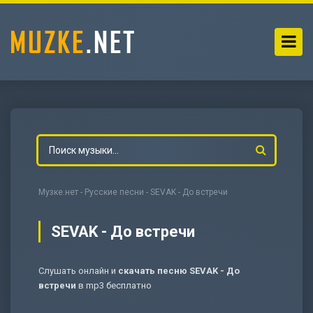
Музке.нет
-
Русские песни
- SEVAK - До встречи
SEVAK - До встречи
Слушать онлайн и
скачать песню SEVAK - До
-
Мольба
встречи
в mp3 бесплатно