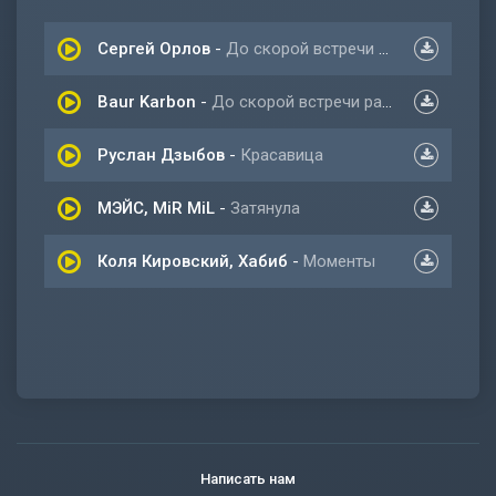
Сергей Орлов
-
До скорой встречи ждать тебя буду я
Baur Karbon
-
До скорой встречи расстворяемся
Руслан Дзыбов
-
Красавица
МЭЙС, MiR MiL
-
Затянула
Коля Кировский, Хабиб
-
Моменты
Написать нам