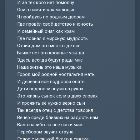
И за тех кого нет помолчу
Они в памяти как молодые
Я пройдусь по родным дворам
Где провёл своё детство и юность
И семейный очаг как храм
Где познал я мирскую мудрость
Отчий дом это место где все
Ближе нет это кровные узы да
Здесь всегда будут рады мне
Наша жизнь это наша музыка
Город мой родной ностальгия мать
И деревья все подросли опять
Дети подросли внуки на руках
Это жизнь сынок если в двух словах
И прожить её нужно верно сын
Так всегда отец с детства говорил
Вечер среди близких на радость нам
Вам спасибо за всё пап и мам
Перебором звучит струна
Голос с музыкой будто в связке