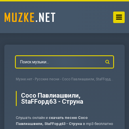
Музке.нет
-
Русские песни
- Сосо Павлиашвили, StaFFорд63 - Струна
Сосо Павлиашвили,
StaFFорд63 - Струна
-
Мольба
Слушать онлайн и
скачать песню Сосо
Павлиашвили, StaFFорд63 - Струна
в mp3 бесплатно