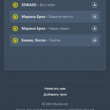
EDWARD
-
Без тебя
Марина Бриз
-
Важное место
Марина Бриз
-
Наша семья
Бхима, Хаски
-
Смола
Написать нам
Добавить трек
© 2023 Muzke.net
Почта для жалоб и предложении:
admin@muzke.net