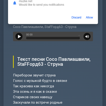
Скачать
muzke.net
Would like to send you notifications
Сосо Павлиашвили, StaFFорд63 - Струна
Discard
Allow
Слушать
Сосо Павлиашвили, StaFFорд63 - Струна
00:00
…
Текст песни Сосо Павлиашвили,
StaFFорд63 - Струна
Перебором звучит струна
Голос с музыкой будто в связке
Так красива как никогда
Эта осень и я как в сказке
Стариков своих навещу
Заскучали по встрече родные