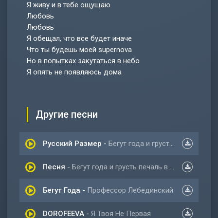
Я живу и в тебе ощущаю
Любовь
Любовь
Я обещал, что все будет иначе
Что ты будешь моей supernova
Но в попытках закутаться в небо
Я опять не появляюсь дома
Другие песни
Русский Размер
-
Бегут года и грусть печаль в твоих глазах
Песня
-
Бегут года и грусть печаль в твоих глазах
Бегут Года
-
Профессор Лебединский
DOROFEEVA
-
Я Твоя Не Первая