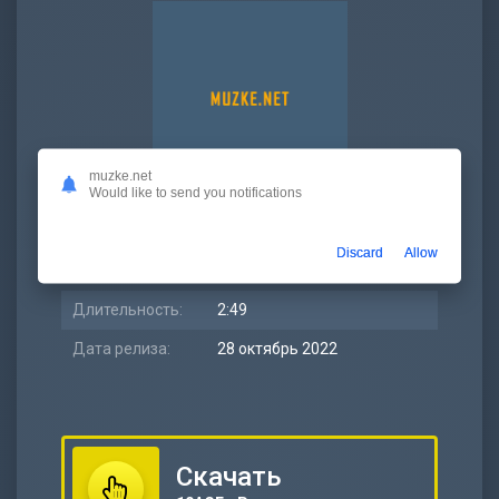
muzke.net
Would like to send you notifications
Битрейт:
320 kbps
Discard
Allow
Размер:
6.47 МБ
Длительность:
2:49
Дата релиза:
28 октябрь 2022
Скачать