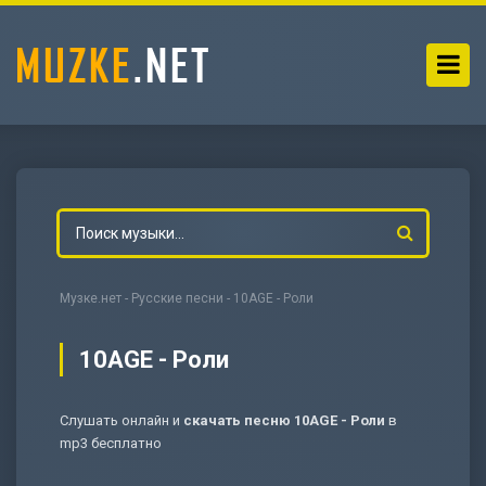
Музке.нет
-
Русские песни
- 10AGE - Роли
10AGE - Роли
Слушать онлайн и
скачать песню 10AGE - Роли
в
-
Мольба
mp3 бесплатно