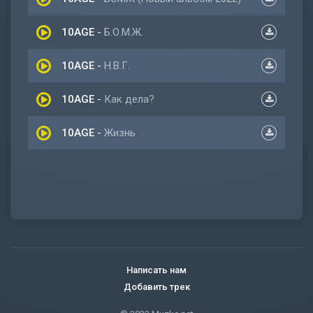
10AGE
-
Б.О.М.Ж.
10AGE
-
Н.В.Г.
10AGE
-
Как дела?
10AGE
-
Жизнь
Написать нам
Добавить трек