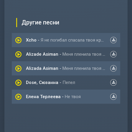
Другие песни
Xcho
-
Я не погибал спасала твоя красота (slowed)
Alizade Asiman
-
Меня пленила твоя красота
Alizada Asiman
-
Меня пленила твоя красота
Dose, Сюзанна
-
Пепел
Елена Терлеева
-
Не твоя