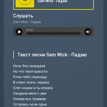
Sam Wick - Падаю
Слушать
Sam Wick - Падаю
00:00
…
Текст песни Sam Wick - Падаю
Ночь без скандала
Но что твоя красота
Я пел тебе серенаду
В ответ опять тишина
Спят кошки а ты играла
Сводила меня с ума
Уехали все трамваи
Осталась ночи одна