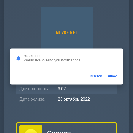
muzke.net
Would like to send you notifications
Битрейт:
320 kbps
Discard
Allow
Размер:
7.17 МБ
Длительность:
3:07
Дата релиза:
26 октябрь 2022