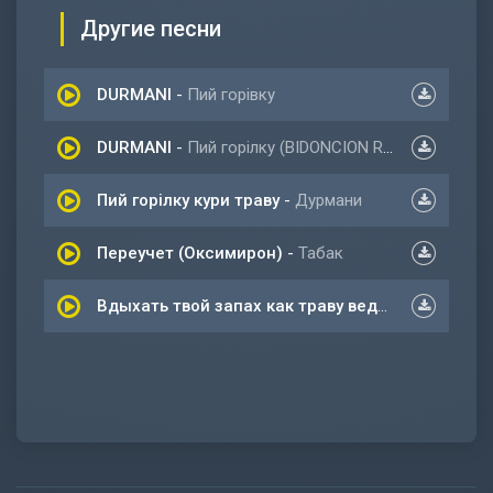
Другие песни
DURMANI
-
Пий горівку
DURMANI
-
Пий горілку (BIDONCION Remix)
Пий горілку кури траву
-
Дурмани
Переучет (Оксимирон)
-
Табак
Вдыхать твой запах как траву ведь я не могу ее