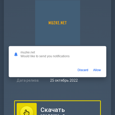
muzke.net
Битрейт:
320 kbps
Would like to send you notifications
Размер:
6.72 МБ
Discard
Allow
Длительность:
2:55
Дата релиза:
25 октябрь 2022
Скачать