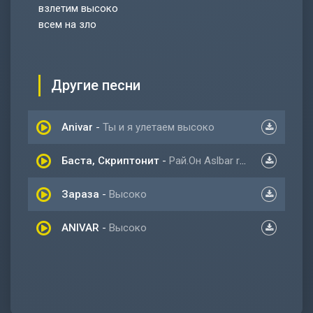
взлетим высоко
всем на зло
Другие песни
Anivar
-
Ты и я улетаем высоко
Баста, Скриптонит
-
Рай.Он Aslbar remix
Зараза
-
Высоко
ANIVAR
-
Высоко