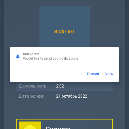
muzke.net
Would like to send you notifications
Битрейт:
320 kbps
Discard
Allow
Размер:
4.69 МБ
Длительность:
2:02
Дата релиза:
21 октябрь 2022