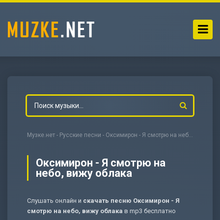
Музке.нет
-
Русские песни
- Оксимирон - Я смотрю на небо, вижу облака
Оксимирон - Я смотрю на
небо, вижу облака
-
Мольба
Слушать онлайн и
скачать песню Оксимирон - Я
смотрю на небо, вижу облака
в mp3 бесплатно