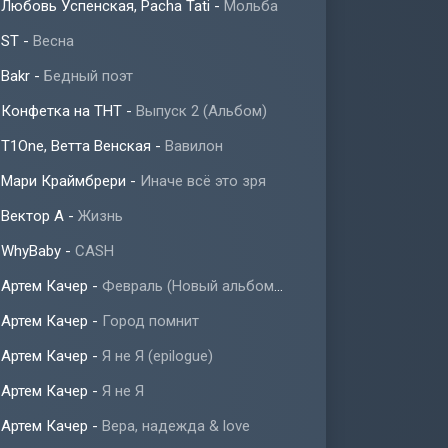
Любовь Успенская, Pacha Tati
-
Мольба
ST
-
Весна
Bakr
-
Бедный поэт
Конфетка на ТНТ
-
Выпуск 2 (Альбом)
T1One, Ветта Венская
-
Вавилон
Мари Краймбрери
-
Иначе всё это зря
Вектор А
-
Жизнь
WhyBaby
-
CASH
Артем Качер
-
Февраль (Новый альбом 2023)
Артем Качер
-
Город помнит
Артем Качер
-
Я не Я (epilogue)
Артем Качер
-
Я не Я
Артем Качер
-
Вера, надежда & love