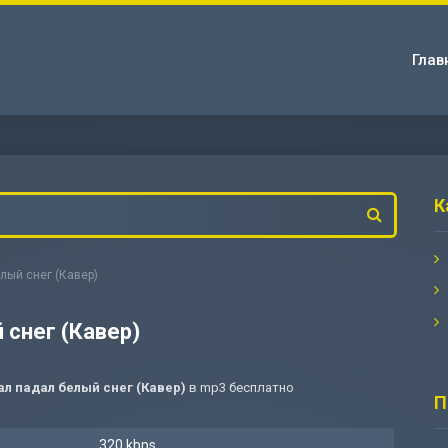
Глав
К
елый снег (Кавер)
 снег (Кавер)
ал падал белый снег (Кавер)
в mp3 бесплатно
П
320 kbps