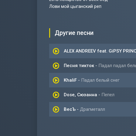
Лови мой цыганский реп
Другие песни
ALEX ANDREEV feat. GiPSY PRIN
Песня тикток
-
Падал падал белы
KhaliF
-
Падал белый снег
Dose, Сюзанна
-
Пепел
ВесЪ
-
Драгметалл