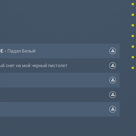
CE
-
Падал Белый
й снег на мой черный пистолет