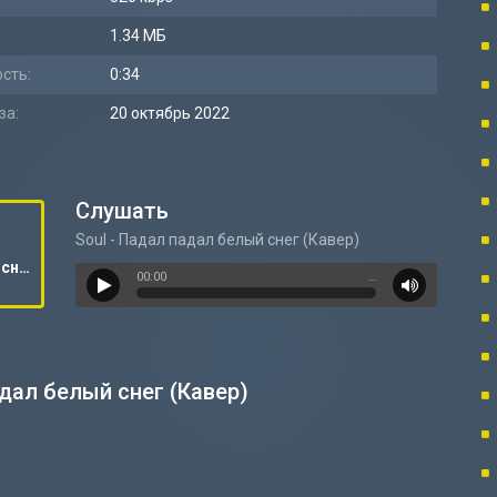
1.34 МБ
сть:
0:34
за:
20 октябрь 2022
Слушать
Soul - Падал падал белый снег (Кавер)
Soul - Падал падал белый снег (Кавер)
00:00
…
адал белый снег (Кавер)