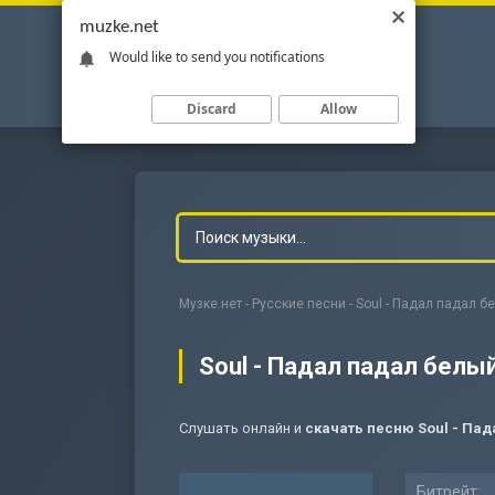
muzke.net
Would like to send you notifications
Discard
Allow
Музке.нет
-
Русские песни
- Soul - Падал падал б
Soul - Падал падал белый
Слушать онлайн и
скачать песню Soul - Пад
-
Мольба
Битрейт: