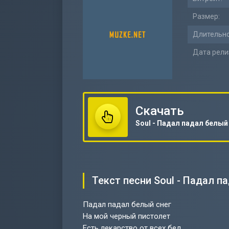
Размер:
Длительно
Дата рели
Скачать
Текст песни Soul - Падал п
Падал падал белый снег
На мой черный пистолет
Есть лекарство от всех бед