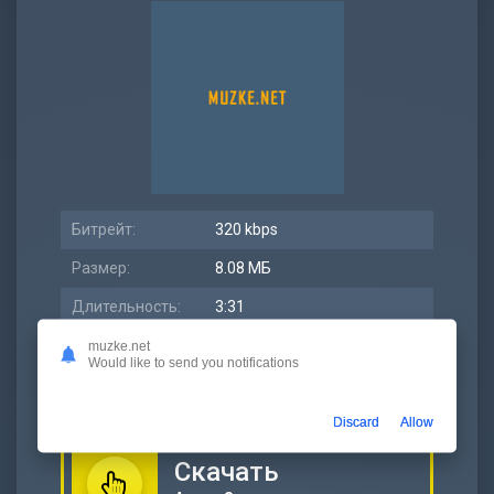
Битрейт:
320 kbps
Размер:
8.08 МБ
Длительность:
3:31
Дата релиза:
28 октябрь 2022
muzke.net
Would like to send you notifications
Discard
Allow
Скачать