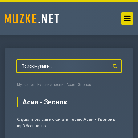
Музке.нет
-
Русские песни
- Асия - Звонок
Асия - Звонок
Слушать онлайн и
скачать песню Асия - Звонок
в
-
Мольба
mp3 бесплатно