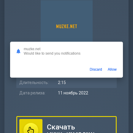
muzke.net
Would like to send you notifications
Битрейт:
320 kbps
Discard
Allow
Размер:
5.17 МБ
Длительность:
2:15
Дата релиза:
11 ноябрь 2022
Скачать