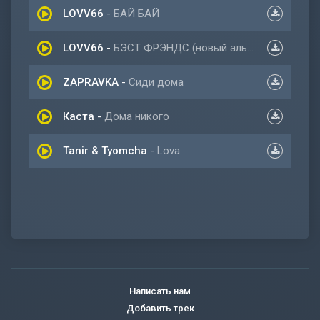
LOVV66
-
БАЙ БАЙ
LOVV66
-
БЭСТ ФРЭНДС (новый альбом 2021)
ZAPRAVKA
-
Сиди дома
Каста
-
Дома никого
Tanir & Tyomcha
-
Lova
Написать нам
Добавить трек