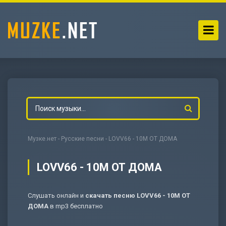
Музке.нет
-
Русские песни
- LOVV66 - 10М ОТ ДОМА
LOVV66 - 10М ОТ ДОМА
Слушать онлайн и
скачать песню LOVV66 - 10М ОТ
-
Мольба
ДОМА
в mp3 бесплатно