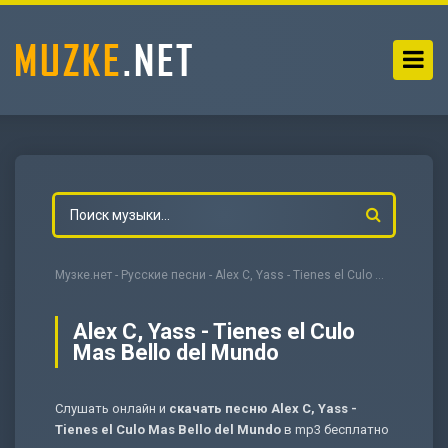
Музке.нет
-
Русские песни
- Alex C, Yass - Tienes el Culo Mas Bello del Mundo
Alex C, Yass - Tienes el Culo
Mas Bello del Mundo
-
Мольба
Слушать онлайн и
скачать песню Alex C, Yass -
Tienes el Culo Mas Bello del Mundo
в mp3 бесплатно