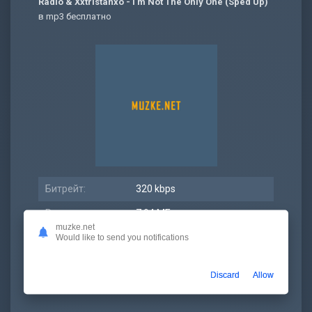
Radio & Xxtristanxo - I'm Not The Only One (Sped Up)
в mp3 бесплатно
Битрейт:
320 kbps
Размер:
7.94 МБ
muzke.net
Длительность:
3:27
Would like to send you notifications
Дата релиза:
28 сентябрь 2022
Discard
Allow