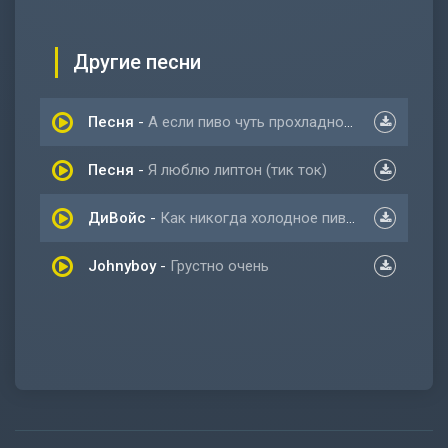
Другие песни
Песня
-
А если пиво чуть прохладное это фантастик
Песня
-
Я люблю липтон (тик ток)
ДиВойс
-
Как никогда холодное пиво пенится в кружке
Johnyboy
-
Грустно очень