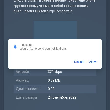
Слушать онлайн и
скачать песню привет мне очень
грустно потому что мы с тобой так и не попили
пиво - песня тик ток
в mp3 бесплатно
muzke.net
Would like to send you notifications
Discard
Allow
Битрейт:
321 kbps
Размер:
0.39 МБ
Длительность:
0:09
Дата релиза:
24 сентябрь 2022