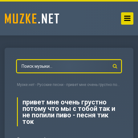
Музке.нет
-
Русские песни
- привет мне очень грустно потому что мы с тобой так и не попили пиво - песня тик ток
привет мне очень грустно
потому что мы с тобой так и
не попили пиво - песня тик
ток
-
Мольба