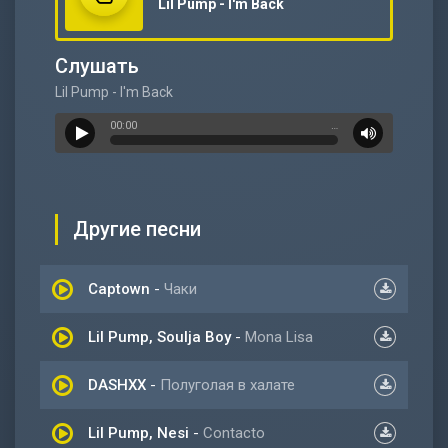
Lil Pump - I'm Back
Слушать
Lil Pump - I'm Back
00:00
…
Другие песни
Captown
-
Чаки
Lil Pump, Soulja Boy
-
Mona Lisa
DASHXX
-
Полуголая в халате
Lil Pump, Nesi
-
Contacto