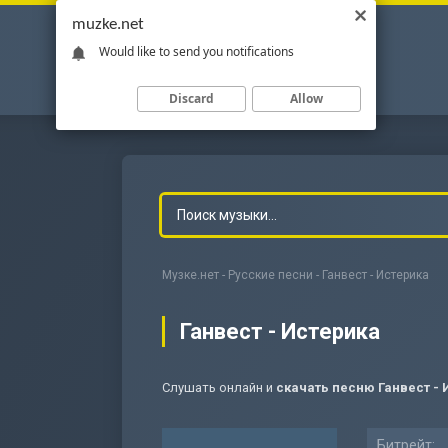
muzke.net
Would like to send you notifications
Discard
Allow
Музке.нет
-
Русские песни
- Ганвест - Истерика
Ганвест - Истерика
Слушать онлайн и
скачать песню Ганвест - 
-
Мольба
Битрейт: