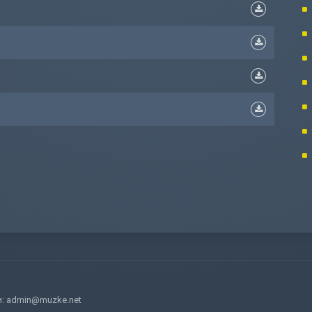
и:
admin@muzke.net