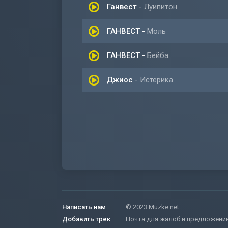
Ганвест
-
Луипитон
ГАНВЕСТ
-
Моль
ГАНВЕСТ
-
Бейба
Джиос
-
Истерика
Написать нам
© 2023 Muzke.net
Добавить трек
Почта для жалоб и предложени