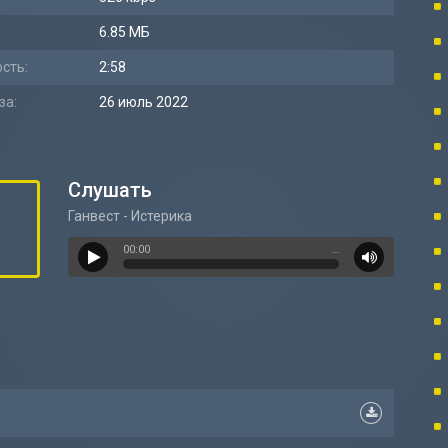
6.85 МБ
сть:
2:58
за:
26 июль 2022
Слушать
Ганвест - Истерика
00:00
…