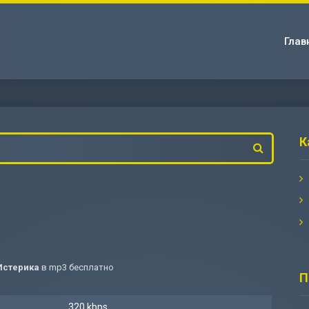
Глав
К
Истерика
в mp3 бесплатно
П
320 kbps