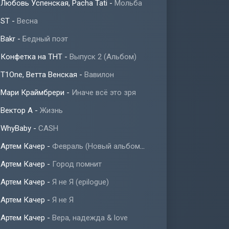
Любовь Успенская, Pacha Tati
-
Мольба
ST
-
Весна
Bakr
-
Бедный поэт
Конфетка на ТНТ
-
Выпуск 2 (Альбом)
T1One, Ветта Венская
-
Вавилон
Мари Краймбрери
-
Иначе всё это зря
Вектор А
-
Жизнь
WhyBaby
-
CASH
Артем Качер
-
Февраль (Новый альбом 2023)
Артем Качер
-
Город помнит
Артем Качер
-
Я не Я (epilogue)
Артем Качер
-
Я не Я
Артем Качер
-
Вера, надежда & love