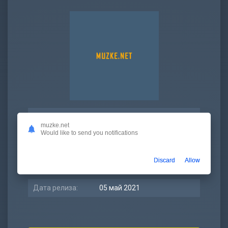
Просмотров:
3 832
muzke.net
Would like to send you notifications
Битрейт:
320 kbps
Размер:
7.97 МБ
Discard
Allow
Длительность:
3:26
Дата релиза:
05 май 2021