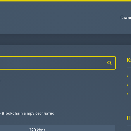
Глав
К
n
 Blockchain
в mp3 бесплатно
П
320 kbps