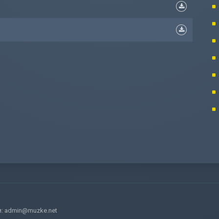
и:
admin@muzke.net