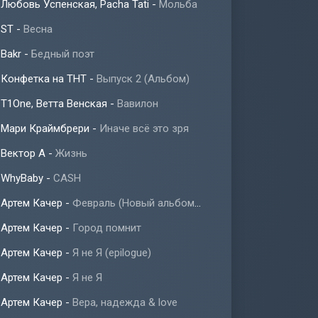
Любовь Успенская, Pacha Tati
-
Мольба
ST
-
Весна
Bakr
-
Бедный поэт
Конфетка на ТНТ
-
Выпуск 2 (Альбом)
T1One, Ветта Венская
-
Вавилон
Мари Краймбрери
-
Иначе всё это зря
Вектор А
-
Жизнь
WhyBaby
-
CASH
Артем Качер
-
Февраль (Новый альбом 2023)
Артем Качер
-
Город помнит
Артем Качер
-
Я не Я (epilogue)
Артем Качер
-
Я не Я
Артем Качер
-
Вера, надежда & love