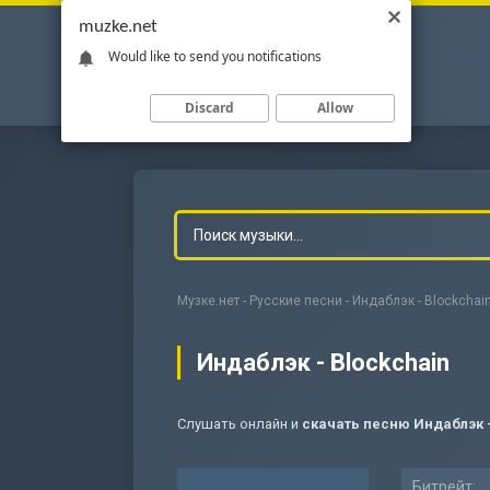
muzke.net
Would like to send you notifications
Discard
Allow
Музке.нет
-
Русские песни
- Индаблэк - Blockchai
Индаблэк - Blockchain
Слушать онлайн и
скачать песню Индаблэк -
-
Мольба
Битрейт: