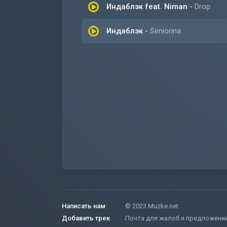
Индаблэк feat. Niman
-
Drop
Индаблэк
-
Seniorina
Написать нам
© 2023 Muzke.net
Добавить трек
Почта для жалоб и предложени