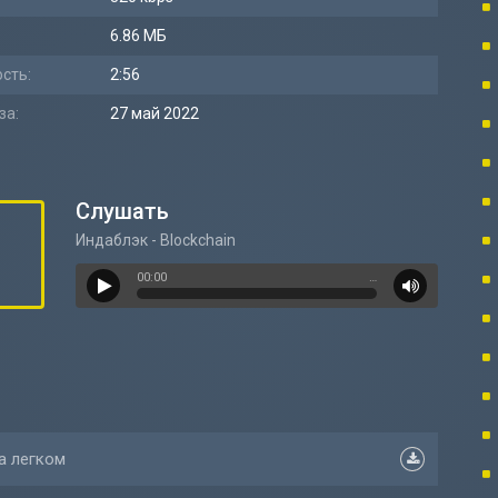
6.86 МБ
сть:
2:56
за:
27 май 2022
Слушать
Индаблэк - Blockchain
00:00
…
а легком