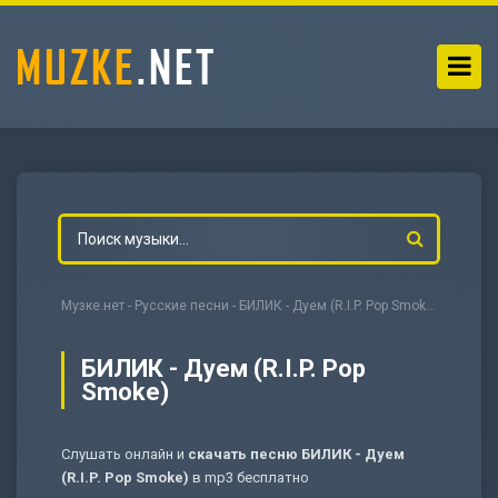
Музке.нет
-
Русские песни
- БИЛИК - Дуем (R.I.P. Pop Smoke)
БИЛИК - Дуем (R.I.P. Pop
Smoke)
-
Мольба
Слушать онлайн и
скачать песню БИЛИК - Дуем
(R.I.P. Pop Smoke)
в mp3 бесплатно