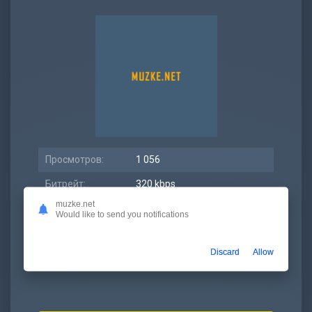
Просмотров:
1 056
Битрейт:
320 kbps
muzke.net
Размер:
6.87 МБ
Would like to send you notifications
Длительность:
2:59
Discard
Allow
Дата релиза:
23 апрель 2021