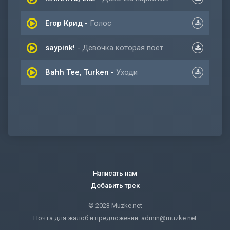
Егор Крид
-
Голос
saypink!
-
Девочка которая поет
Bahh Tee, Turken
-
Уходи
Написать нам
Добавить трек
© 2023 Muzke.net
Почта для жалоб и предложении:
admin@muzke.net