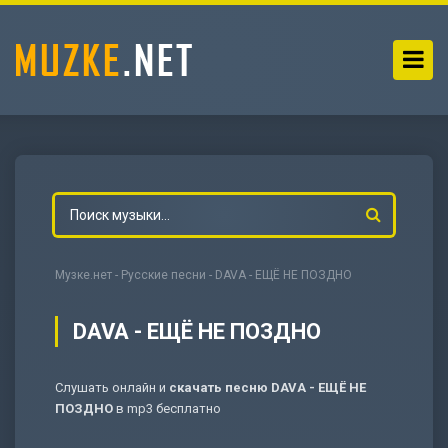
Музке.нет
-
Русские песни
- DAVA - ЕЩЁ НЕ ПОЗДНО
DAVA - ЕЩЁ НЕ ПОЗДНО
Слушать онлайн и
скачать песню DAVA - ЕЩЁ НЕ
-
Мольба
ПОЗДНО
в mp3 бесплатно