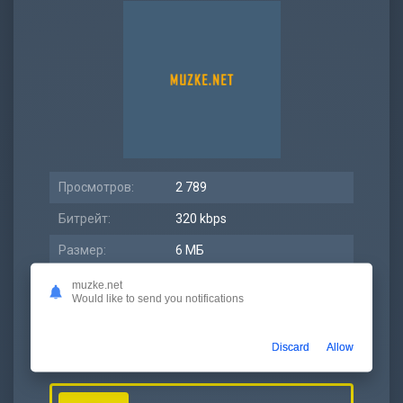
Просмотров:
2 789
Битрейт:
320 kbps
Размер:
6 МБ
Длительность:
2:36
muzke.net
Would like to send you notifications
Дата релиза:
23 апрель 2021
Discard
Allow