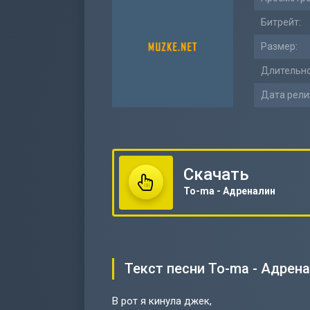
Битрейт:
Размер:
Длительно
Дата рели
Скачать
To-ma - Адреналин
Текст песни To-ma - Адрен
В рот я кинула джек,