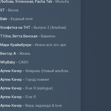
Любовь Успенская, Pacha Tati
-
Мольба
ST
-
Весна
Bakr
-
Бедный поэт
Конфетка на ТНТ
-
Выпуск 2 (Альбом)
T1One, Ветта Венская
-
Вавилон
Мари Краймбрери
-
Иначе всё это зря
Вектор А
-
Жизнь
WhyBaby
-
CASH
Артем Качер
-
Февраль (Новый альбом 2023)
Артем Качер
-
Город помнит
Артем Качер
-
Я не Я (epilogue)
Артем Качер
-
Я не Я
Артем Качер
-
Вера, надежда & love