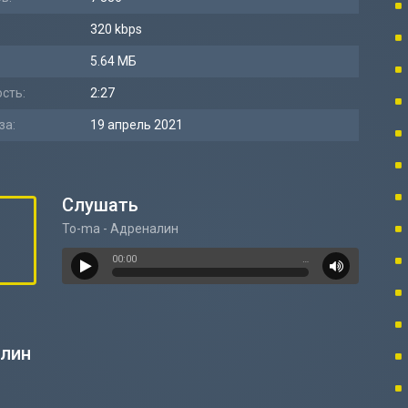
320 kbps
5.64 МБ
сть:
2:27
за:
19 апрель 2021
Слушать
To-ma - Адреналин
00:00
…
алин