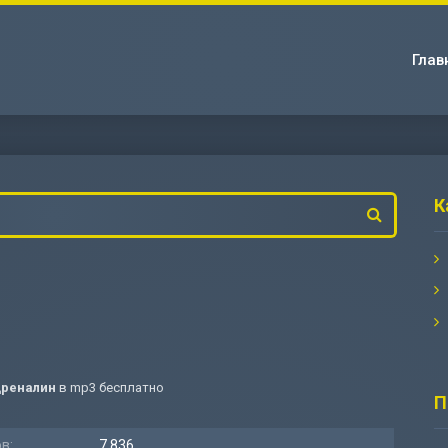
Глав
К
дреналин
в mp3 бесплатно
П
в:
7 836