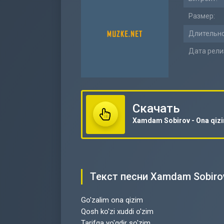
Размер:
Длительно
Дата рели
Скачать
Xamdam Sobirov - Ona qiz
Текст песни Xamdam Sobirov
Go'zalim ona qizim
Qosh ko'zi xuddi o'zim
Tarifga yo'qdir so'zim