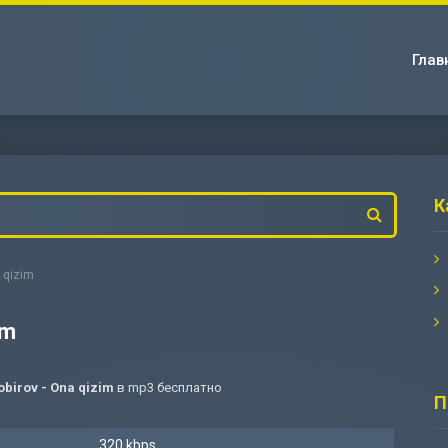
Глав
К
 qizim
im
irov - Ona qizim
в mp3 бесплатно
П
320 kbps