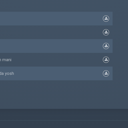
m mani
ida yosh