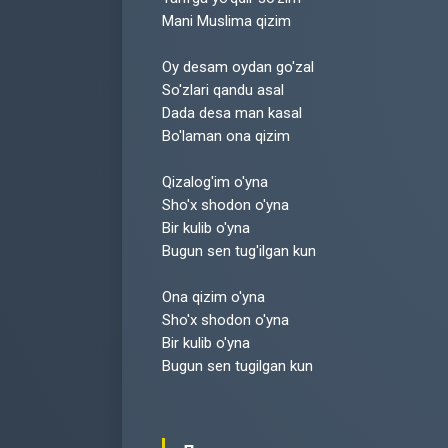
Mani Muslima qizim
Oy desam oydan go'zal
So'zlari qandu asal
Dada desa man kasal
Bo'laman ona qizim
Qizalog'im o'yna
Sho'x shodon o'yna
Bir kulib o'yna
Bugun sen tug'ilgan kun
Ona qizim o'yna
Sho'x shodon o'yna
Bir kulib o'yna
Bugun sen tugilgan kun