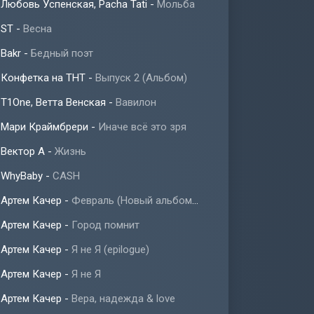
Любовь Успенская, Pacha Tati
-
Мольба
ST
-
Весна
Bakr
-
Бедный поэт
Конфетка на ТНТ
-
Выпуск 2 (Альбом)
T1One, Ветта Венская
-
Вавилон
Мари Краймбрери
-
Иначе всё это зря
Вектор А
-
Жизнь
WhyBaby
-
CASH
Артем Качер
-
Февраль (Новый альбом 2023)
Артем Качер
-
Город помнит
Артем Качер
-
Я не Я (epilogue)
Артем Качер
-
Я не Я
Артем Качер
-
Вера, надежда & love