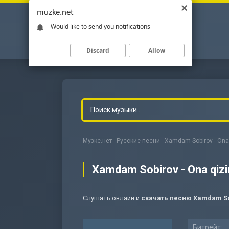
muzke.net
Would like to send you notifications
Discard
Allow
Музке.нет
-
Русские песни
- Xamdam Sobirov - Ona
Xamdam Sobirov - Ona qiz
Слушать онлайн и
скачать песню Xamdam Sob
-
Мольба
Битрейт: