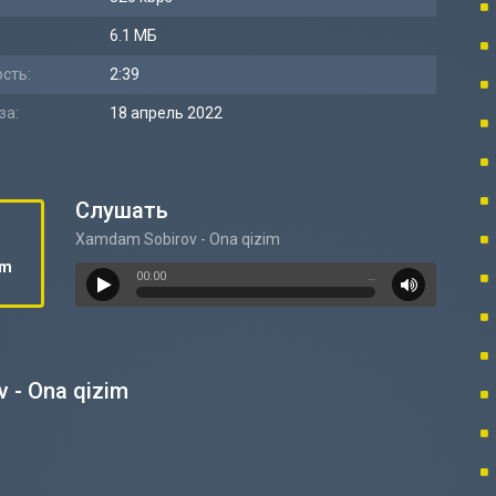
6.1 МБ
сть:
2:39
за:
18 апрель 2022
Слушать
Xamdam Sobirov - Ona qizim
im
00:00
…
 - Ona qizim