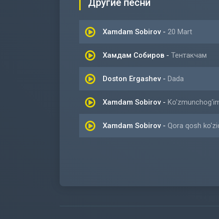
Другие песни
Xamdam Sobirov
-
20 Mart
Хамдам Собиров
-
Тентакчам
Doston Ergashev
-
Dada
Xamdam Sobirov
-
Ko'zmunchog'i
Xamdam Sobirov
-
Qora qosh ko'z