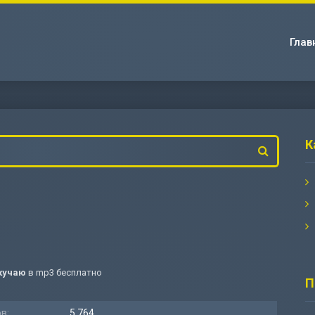
Глав
К
Скучаю
в mp3 бесплатно
П
в:
5 764