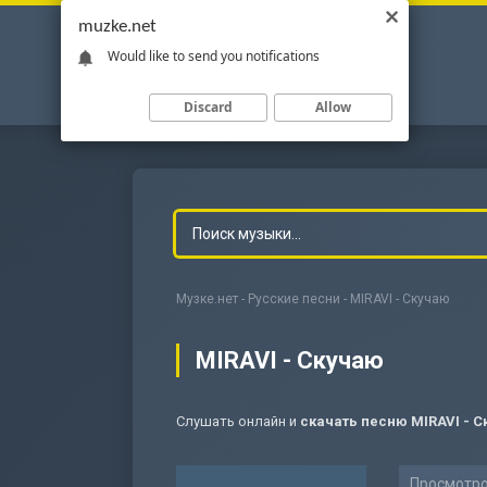
muzke.net
Would like to send you notifications
Discard
Allow
Музке.нет
-
Русские песни
- MIRAVI - Скучаю
MIRAVI - Скучаю
Слушать онлайн и
скачать песню MIRAVI - 
-
Мольба
Просмотро