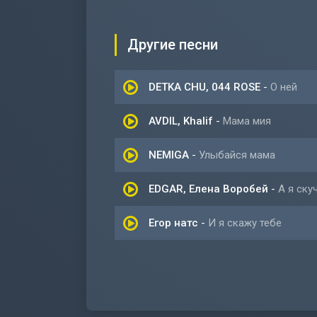
Другие песни
DETKA CHU, 044 ROSE
-
О ней
AVDIL, Khalif
-
Мама мия
NEMIGA
-
Улыбайся мама
EDGAR, Елена Воробей
-
А я ску
Егор натс
-
И я скажу тебе