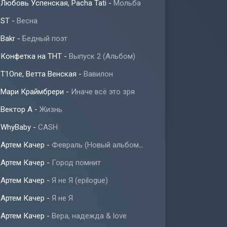
Любовь Успенская, Pacha Tati
-
Мольба
ST
-
Весна
Bakr
-
Бедный поэт
Конфетка на ТНТ
-
Выпуск 2 (Альбом)
T1One, Ветта Венская
-
Вавилон
Мари Краймбрери
-
Иначе всё это зря
Вектор А
-
Жизнь
WhyBaby
-
CASH
Артем Качер
-
Февраль (Новый альбом 2023)
Артем Качер
-
Город помнит
Артем Качер
-
Я не Я (epilogue)
Артем Качер
-
Я не Я
Артем Качер
-
Вера, надежда & love