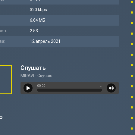
320 kbps
6.64 МБ
сть:
2:53
за:
12 апрель 2021
Слушать
MIRAVI - Скучаю
00:00
…
ю