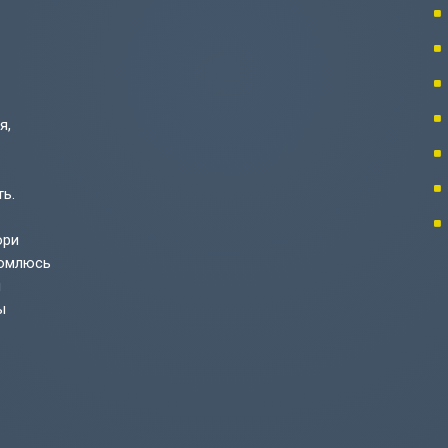
я,
ь.
ори
комлюсь
ы
ы