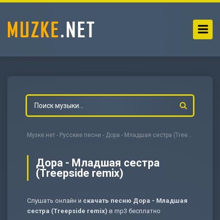
Музке.нет
-
Русские песни
- Дора - Младшая сестра (Treepside remix)
Дора - Младшая сестра
(Treepside remix)
-
Мольба
Слушать онлайн и
скачать песню Дора - Младшая
сестра (Treepside remix)
в mp3 бесплатно