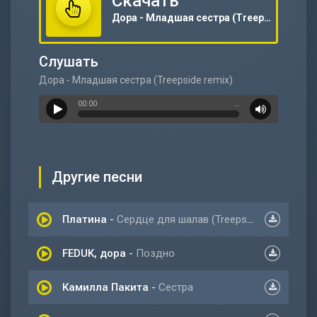
Скачать
Дора - Младшая сестра (Treepside remix)
Слушать
Дора - Младшая сестра (Treepside remix)
00:00
…
Другие песни
Платина
-
Сердце для шалав (Treepside Remix)
FEDUK, дора
-
Поздно
Камилла Пакита
-
Сестра